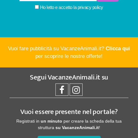
Ho letto e accetto la
privacy policy
Vuoi fare pubblicità su VacanzeAnimali.it?
Clicca qui
per scoprire le nostre offerte!
Segui
VacanzeAnimali.it
su
Vuoi essere presente nel portale?
Registrati in
un minuto
per creare la scheda della tua
struttura
su VacanzeAnimali.it
!