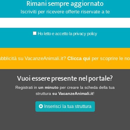
Rimani sempre aggiornato
Iscriviti per ricevere offerte riservate a te
Ho letto e accetto la
privacy policy
ubblicità su VacanzeAnimali.it?
Clicca qui
per scoprire le nos
Vuoi essere presente nel portale?
Registrati in
un minuto
per creare la scheda della tua
struttura
su VacanzeAnimali.it
!
Inserisci la tua struttura