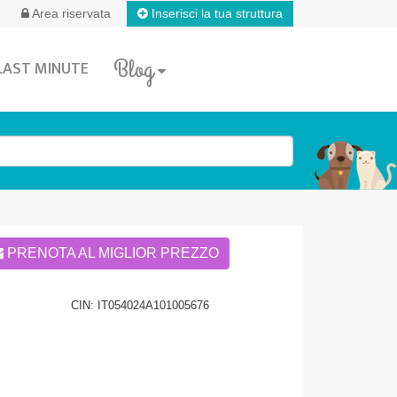
Inserisci la tua struttura
Area riservata
Blog
LAST MINUTE
PRENOTA AL MIGLIOR PREZZO
CIN: IT054024A101005676