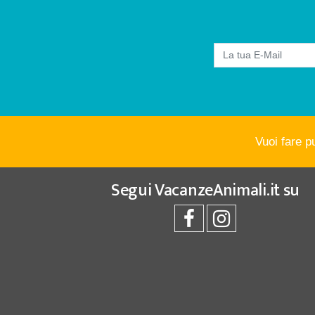
Vuoi fare p
Segui
VacanzeAnimali.it
su