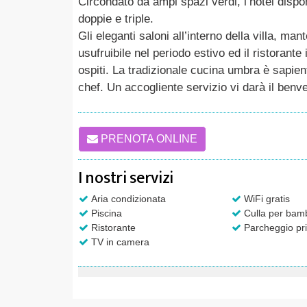
Circondato da ampi spazi verdi, l’hotel dispo
doppie e triple.
Gli eleganti saloni all’interno della villa, mant
usufruibile nel periodo estivo ed il ristorante
ospiti. La tradizionale cucina umbra è sapient
chef. Un accogliente servizio vi darà il benve
PRENOTA ONLINE
I nostri servizi
Aria condizionata
WiFi gratis
Piscina
Culla per bamb
Ristorante
Parcheggio pri
TV in camera