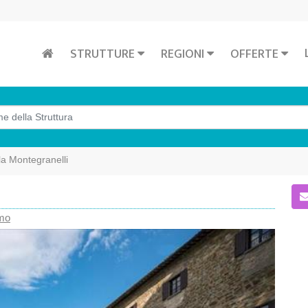
STRUTTURE
REGIONI
OFFERTE
lla Montegranelli
mo