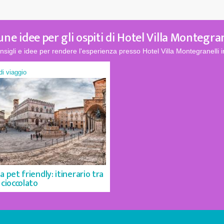
une idee per gli ospiti di Hotel Villa Montegran
nsigli e idee per rendere l'esperienza presso Hotel Villa Montegranelli i
 di viaggio
a pet friendly: itinerario tra
 cioccolato