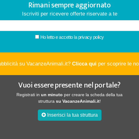
Rimani sempre aggiornato
Iscriviti per ricevere offerte riservate a te
Ho letto e accetto la
privacy policy
ubblicità su VacanzeAnimali.it?
Clicca qui
per scoprire le nos
Vuoi essere presente nel portale?
Registrati in
un minuto
per creare la scheda della tua
struttura
su VacanzeAnimali.it
!
Inserisci la tua struttura