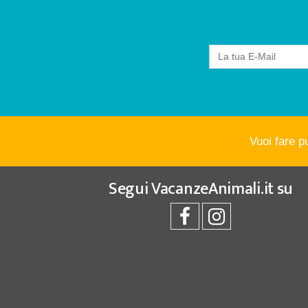
Vuoi fare p
Segui
VacanzeAnimali.it
su