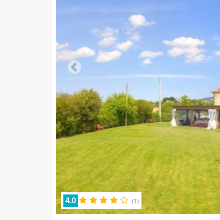
4.0
(
1
)