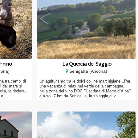
ernino
La Quercia del Saggio
cona)
Senigallia (Ancona)
a tra campi di
Un agriturismo tra le dolci colline marchigiane...Per
i dal mare si
una vacanza di relax nel verde della campagna,
la, la titolare,
nella zona del vino DOC ´´Lacrima di Morro d´Alba´´
ur...
e a soli 7 km da Senigallia, la spiaggia di v...