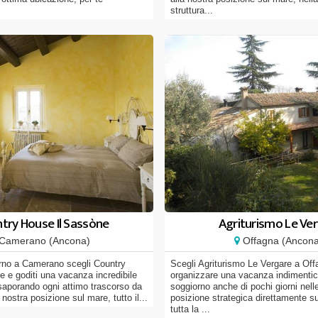
struttura...
try House Il Sassòne
Agriturismo Le Ve
Camerano (Ancona)
Offagna (Ancona
orno a Camerano scegli Country
Scegli Agriturismo Le Vergare a Off
 e goditi una vacanza incredibile
organizzare una vacanza indimentic
saporando ogni attimo trascorso da
soggiorno anche di pochi giorni nell
 nostra posizione sul mare, tutto il...
posizione strategica direttamente su
tutta la ...