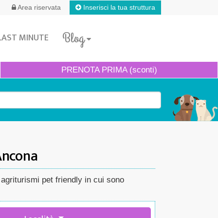
Inserisci la tua struttura
Area riservata
Blog
LAST MINUTE
PRENOTA
PRIMA (sconti)
 Ancona
griturismi pet friendly in cui sono