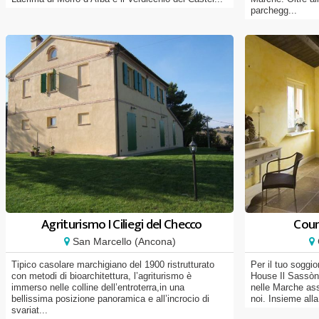
parchegg...
Agriturismo I Ciliegi del Checco
Coun
San Marcello (Ancona)
Tipico casolare marchigiano del 1900 ristrutturato
Per il tuo soggi
con metodi di bioarchitettura, l’agriturismo è
House Il Sassòne
immerso nelle colline dell’entroterra,in una
nelle Marche as
bellissima posizione panoramica e all’incrocio di
noi. Insieme alla
svariat...