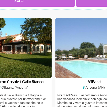
Zona
smo Casale il Gallo Bianco
A3Passi
Offagna (Ancona)
Ancona (AN)
le il Gallo Bianco a Offagna è
Noi di A3Passi ti aspettiamo a Ancona
 puoi trovare per un weekend fuori
una vacanza incredibile con ogni con
orni o vacanze fantastiche nelle
Marche da vivere e gustare intesam
'ottima ubicazione, per te
alla nostra posizione sul mare, nell