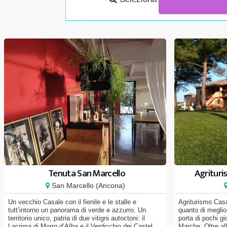
Tenuta San Marcello
Agrituri
San Marcello (Ancona)
Un vecchio Casale con il fienile e le stalle e
Agriturismo Casa
tutt’intorno un panorama di verde e azzurro. Un
quanto di meglio
territorio unico, patria di due vitigni autoctoni: il
porta di pochi gi
Lacrima di Morro d’AIba e il Verdicchio dei Castel...
Marche. Oltre all