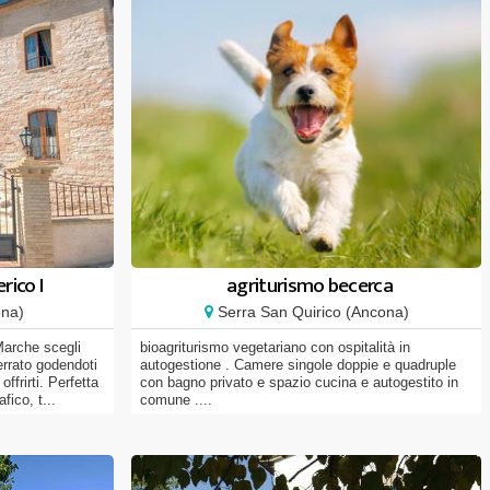
rico I
agriturismo becerca
ona)
Serra San Quirico (Ancona)
Marche scegli
bioagriturismo vegetariano con ospitalità in
rrato godendoti
autogestione . Camere singole doppie e quadruple
ffrirti. Perfetta
con bagno privato e spazio cucina e autogestito in
fico, t...
comune ....