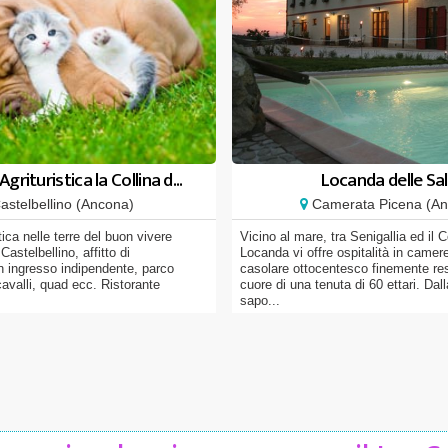
Agrituristica la Collina d...
Locanda delle Sal
stelbellino (Ancona)
Camerata Picena (An
stica nelle terre del buon vivere
Vicino al mare, tra Senigallia ed il C
Castelbellino, affitto di
Locanda vi offre ospitalità in camer
 ingresso indipendente, parco
casolare ottocentesco finemente res
cavalli, quad ecc. Ristorante
cuore di una tenuta di 60 ettari. Dall
sapo...