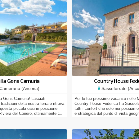
illa Gens Camuria
Country House Fede
Camerano (Ancona)
Sassoferrato (Anc
la Gens Camuria! Lasciati
Per le tue prossime vacanze nelle 
tradizioni della nostra terra e ritrova
Country House Federico I a Sassofe
 questa piccola oasi in posizione
tutti i confort che solo noi possiamo o
 Riviera del Conero, ottimamente c...
e strategica dal punto di vista geogra