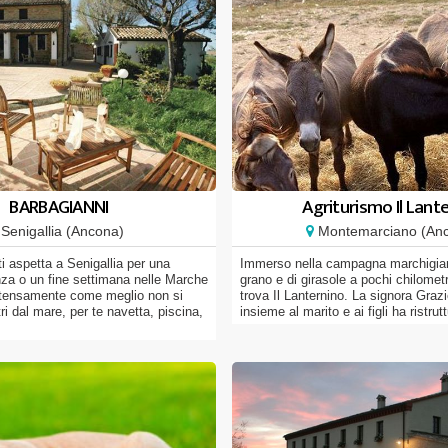
BARBAGIANNI
Agriturismo Il Lant
Senigallia (Ancona)
Montemarciano (An
aspetta a Senigallia per una
Immerso nella campagna marchigian
za o un fine settimana nelle Marche
grano e di girasole a pochi chilometr
intensamente come meglio non si
trova Il Lanternino. La signora Graziel
i dal mare, per te navetta, piscina,
insieme al marito e ai figli ha ristrutt