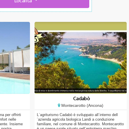
Località
Cadabò
Montecarotto (Ancona)
 per offrirti
L´agriturismo Cadabò è sviluppato all´interno dell
fort nelle
´azienda agricola biologica Landi a conduzione
ente. Insieme
familiare, nel comune di Montecarotto. Montecarotto
a nostra
è un paese rurale situato nell´entroterra marchig...