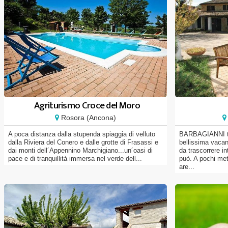
Agriturismo Croce del Moro
Rosora (Ancona)
A poca distanza dalla stupenda spiaggia di velluto
BARBAGIANNI ti 
dalla Riviera del Conero e dalle grotte di Frasassi e
bellissima vacan
dai monti dell´Appennino Marchigiano...un´oasi di
da trascorrere 
pace e di tranquillità immersa nel verde dell...
può. A pochi metr
are...