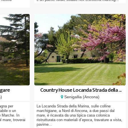
rgare
Country House Locanda Strada della ...
)
Senigallia (Ancona)
agna per
La Locanda Strada della Marina, sulle colline
abile o un
marchigiane, a Nord di Ancona, a due passi dal
e Marche. In
mare, è ricavata da una tipica casa colonica
l mare, troverai
ristrutturata con materiali d´epoca, travature a vista,
pavime...