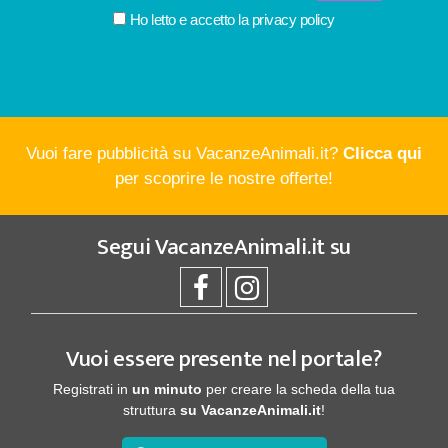
Ho letto e accetto la
privacy policy
Vuoi fare pubblicità su VacanzeAnimali.it?
Clicca qui
per scoprire le nostre offerte!
Segui
VacanzeAnimali.it
su
Vuoi essere presente nel portale?
Registrati in
un minuto
per creare la scheda della tua
struttura
su VacanzeAnimali.it
!