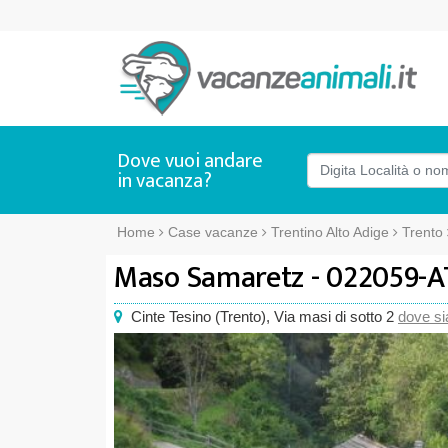
Dove vuoi andare
in vacanza?
Home
Case vacanze
Trentino Alto Adige
Trento
Maso Samaretz - 022059-A
Cinte Tesino
(
Trento),
Via masi di sotto 2
dove s