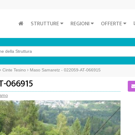
STRUTTURE
REGIONI
OFFERTE
Cinte Tesino
Maso Samaretz - 022059-AT-066915
T-066915
iamo