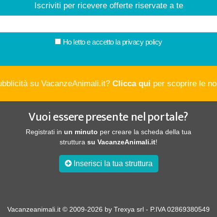
Iscriviti per ricevere offerte riservate a te
Ho letto e accetto la
privacy policy
ubblicità su VacanzeAnimali.it?
Clicca qui
per scoprire le nos
Vuoi essere presente nel portale?
Registrati in
un minuto
per creare la scheda della tua
struttura
su VacanzeAnimali.it
!
Inserisci la tua struttura
Vacanzeanimali.it © 2009-2026 by Trexya srl - P.IVA 02869380549