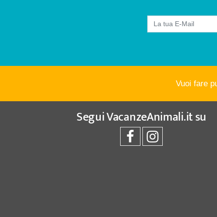
Vuoi fare p
Segui
VacanzeAnimali.it
su