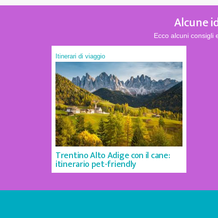
Alcune i
Ecco alcuni consigli
Itinerari di viaggio
Trentino Alto Adige con il cane:
itinerario pet-friendly