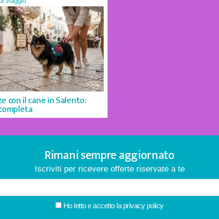
 di viaggio
e con il cane in Salento:
 completa
Rimani sempre aggiornato
Iscriviti per ricevere offerte riservate a te
Ho letto e accetto la
privacy policy