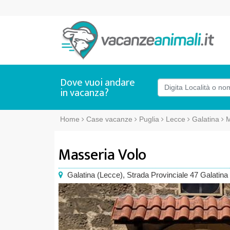
Dove vuoi andare
in vacanza?
Home
Case vacanze
Puglia
Lecce
Galatina
M
Masseria Volo
Galatina
(
Lecce),
Strada Provinciale 47 Galatina