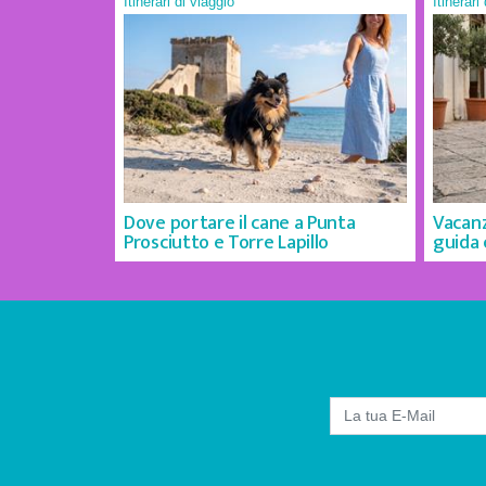
Itinerari di viaggio
Itinerari
Dove portare il cane a Punta
Vacanz
Prosciutto e Torre Lapillo
guida