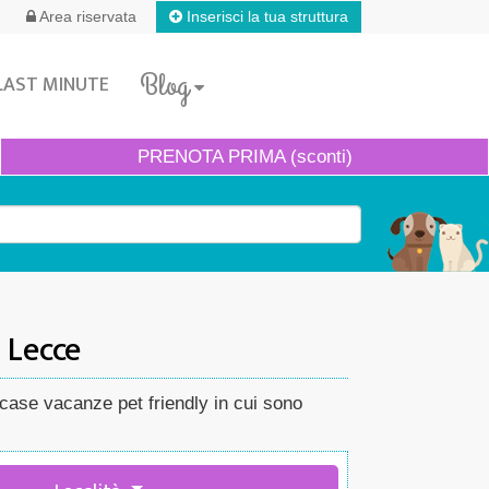
Inserisci la tua struttura
Area riservata
Blog
LAST MINUTE
PRENOTA
PRIMA (sconti)
 Lecce
 case vacanze pet friendly in cui sono