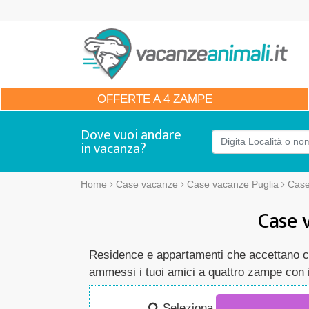
OFFERTE
A 4 ZAMPE
Dove vuoi andare
in vacanza?
Home
Case vacanze
Case vacanze Puglia
Case
Case 
Residence e appartamenti che accettano cani
ammessi i tuoi amici a quattro zampe con i 
Seleziona