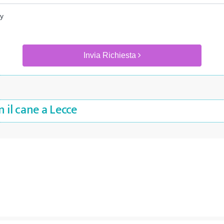
cy
Invia Richiesta
 il cane a Lecce