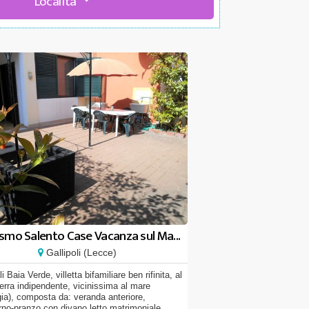
Località
smo Salento Case Vacanza sul Ma...
Gallipoli (Lecce)
li Baia Verde, villetta bifamiliare ben rifinita, al
terra indipendente, vicinissima al mare
gia), composta da: veranda anteriore,
rno-pranzo con divano letto matrimoniale,