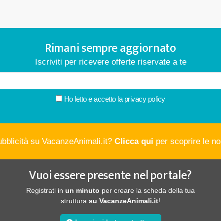
Rimani sempre aggiornato
Iscriviti per ricevere offerte riservate a te
Ho letto e accetto la
privacy policy
ubblicità su VacanzeAnimali.it?
Clicca qui
per scoprire le nos
Vuoi essere presente nel portale?
Registrati in
un minuto
per creare la scheda della tua
struttura
su VacanzeAnimali.it
!