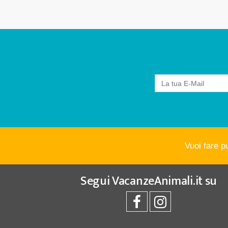
Vuoi fare p
Segui
VacanzeAnimali.it
su