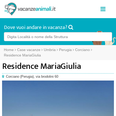
Dove vuoi andare in vacanza?
Home
Case vacanze
Umbria
Perugia
Corciano
Residence MariaGiulia
Residence MariaGiulia
Corciano
(
Perugia),
via brodolini 60