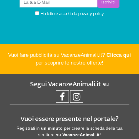
Iscriviti
Ho letto e accetto la
privacy policy
Vuoi fare pubblicità su VacanzeAnimali.it?
Clicca qui
per scoprire le nostre offerte!
Segui
VacanzeAnimali.it
su
Vuoi essere presente nel portale?
Registrati in
un minuto
per creare la scheda della tua
struttura
su VacanzeAnimali.it
!