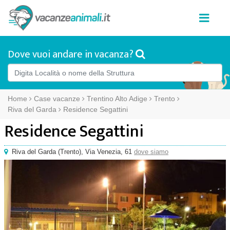
Dove vuoi andare in vacanza?
Home
Case vacanze
Trentino Alto Adige
Trento
Riva del Garda
Residence Segattini
Residence Segattini
Riva del Garda
(
Trento),
Via Venezia, 61
dove siamo