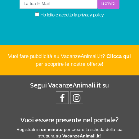
Iscriviti
Ho letto e accetto la
privacy policy
Vuoi fare pubblicità su VacanzeAnimali.it?
Clicca qui
per scoprire le nostre offerte!
Segui
VacanzeAnimali.it
su
Vuoi essere presente nel portale?
Registrati in
un minuto
per creare la scheda della tua
struttura
su VacanzeAnimali.it
!