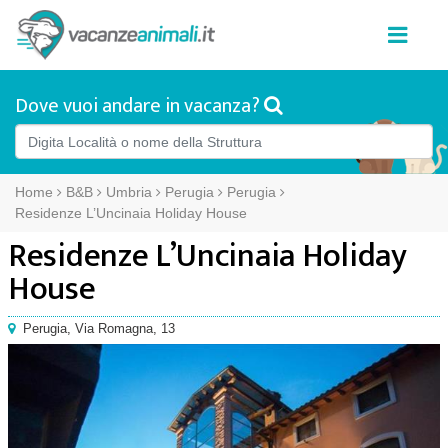
Dove vuoi andare in vacanza?
Home
B&B
Umbria
Perugia
Perugia
Residenze L’Uncinaia Holiday House
Residenze L’Uncinaia Holiday
House
Perugia
,
Via Romagna, 13