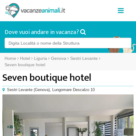
Dove vuoi andare in vacanza?
Home
Hotel
Liguria
Genova
Sestri Levante
Seven boutique hotel
Seven boutique hotel
Sestri Levante
(
Genova),
Lungomare Descalzo 10