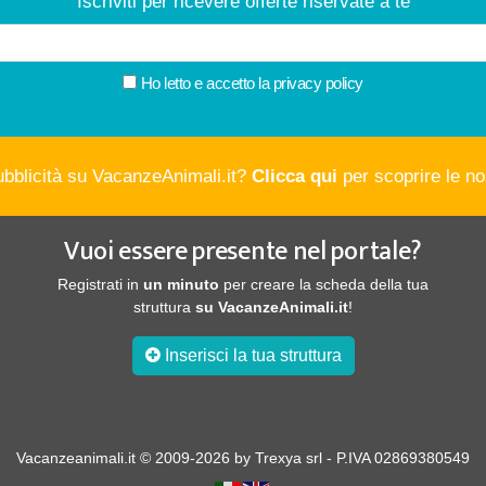
Iscriviti per ricevere offerte riservate a te
Ho letto e accetto la
privacy policy
ubblicità su VacanzeAnimali.it?
Clicca qui
per scoprire le nos
Vuoi essere presente nel portale?
Registrati in
un minuto
per creare la scheda della tua
struttura
su VacanzeAnimali.it
!
Inserisci la tua struttura
Vacanzeanimali.it © 2009-2026 by Trexya srl - P.IVA 02869380549