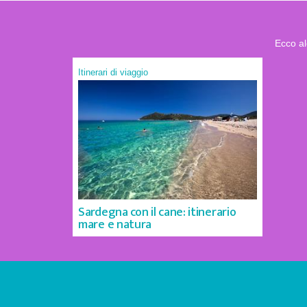
Ecco al
Itinerari di viaggio
Sardegna con il cane: itinerario
mare e natura