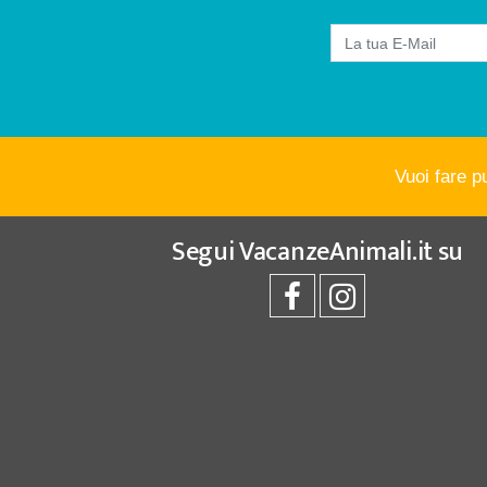
Vuoi fare p
Segui
VacanzeAnimali.it
su