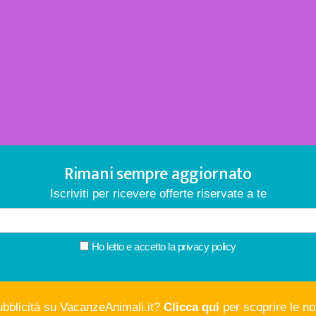
Rimani sempre aggiornato
Iscriviti per ricevere offerte riservate a te
Ho letto e accetto la
privacy policy
ubblicità su VacanzeAnimali.it?
Clicca qui
per scoprire le nos