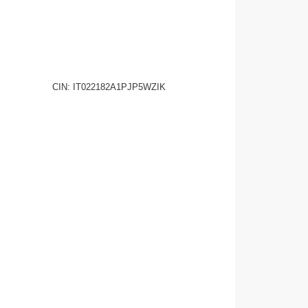
CHIEDI INFO
0465 701549
CIN: IT022182A1PJP5WZIK