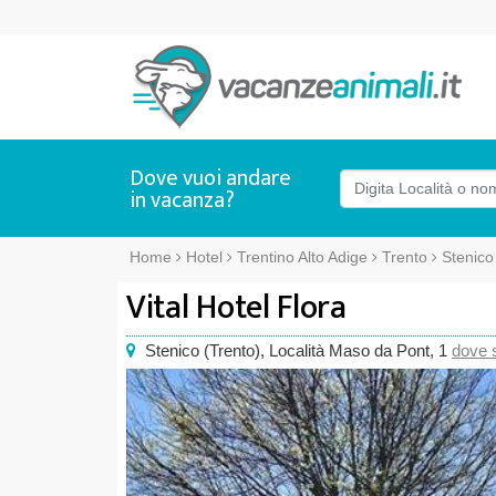
Dove vuoi andare
in vacanza?
Home
Hotel
Trentino Alto Adige
Trento
Stenico
Vital Hotel Flora
Stenico
(
Trento),
Località Maso da Pont, 1
dove 