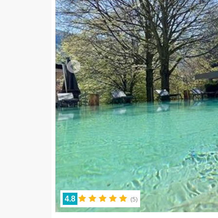
4.8
(
5
)