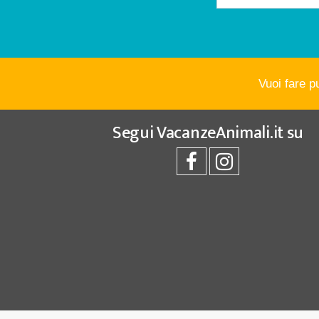
Vuoi fare p
Segui
VacanzeAnimali.it
su