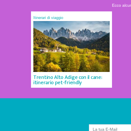
Ecco alcun
Itinerari di viaggio
Trentino Alto Adige con il cane:
itinerario pet-friendly