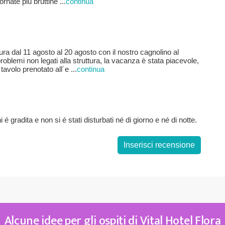
ornate più bruttine
...
continua
tura dal 11 agosto al 20 agosto con il nostro cagnolino al
oblemi non legati alla struttura, la vacanza è stata piacevole,
tavolo prenotato all´e
...
continua
é gradita e non si é stati disturbati né di giorno e né di notte.
Inserisci recensione
Alcune idee per gli ospiti di Vital Hotel Flora