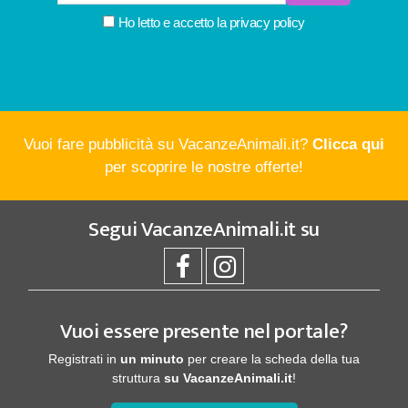
Ho letto e accetto la
privacy policy
Vuoi fare pubblicità su VacanzeAnimali.it?
Clicca qui
per scoprire le nostre offerte!
Segui
VacanzeAnimali.it
su
Vuoi essere presente nel portale?
Registrati in
un minuto
per creare la scheda della tua
struttura
su VacanzeAnimali.it
!