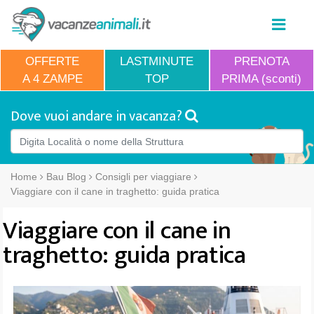
OFFERTE
LASTMINUTE
PRENOTA
A 4 ZAMPE
TOP
PRIMA (sconti)
Dove vuoi andare in vacanza?
Home
Bau Blog
Consigli per viaggiare
Viaggiare con il cane in traghetto: guida pratica
Viaggiare con il cane in
traghetto: guida pratica