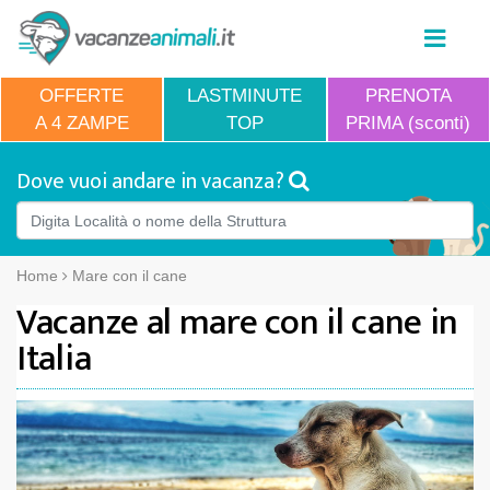
OFFERTE
LASTMINUTE
PRENOTA
A 4 ZAMPE
TOP
PRIMA (sconti)
Dove vuoi andare in vacanza?
Home
Mare con il cane
Vacanze al mare con il cane in
Italia