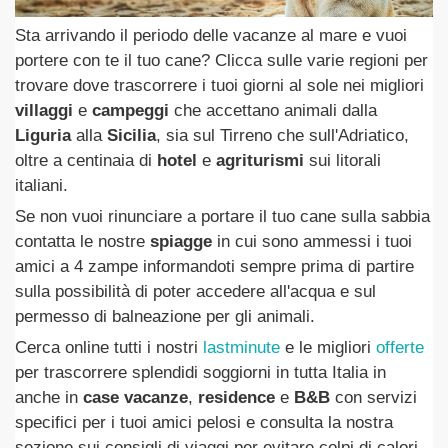
Sta arrivando il periodo delle vacanze al mare e vuoi
portere con te il tuo cane? Clicca sulle varie regioni per
trovare dove trascorrere i tuoi giorni al sole nei migliori
villaggi
e
campeggi
che accettano animali dalla
Liguria
alla
Sicilia
, sia sul Tirreno che sull'Adriatico,
oltre a centinaia di
hotel
e
agriturismi
sui litorali
italiani.
Se non vuoi rinunciare a portare il tuo cane sulla sabbia
contatta le nostre
spiagge
in cui sono ammessi i tuoi
amici a 4 zampe informandoti sempre prima di partire
sulla possibilità di poter accedere all'acqua e sul
permesso di balneazione per gli animali.
Cerca online tutti i nostri
lastminute
e le migliori
offerte
per trascorrere splendidi soggiorni in tutta Italia in
anche in
case vacanze
,
residence
e
B&B
con servizi
specifici per i tuoi amici pelosi e consulta la nostra
sezione sui consigli di viaggi per evitare colpi di calori