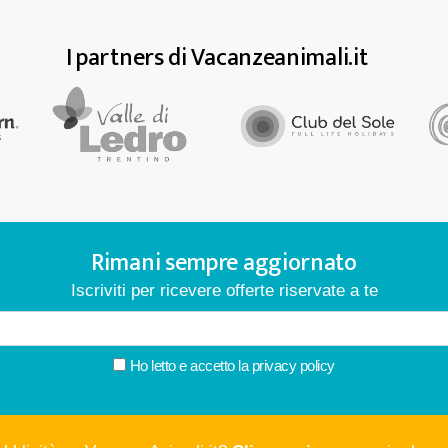
I partners di Vacanzeanimali.it
Rimani sempre aggiornato
Iscriviti per ricevere offerte riservate a te
Ho letto e accetto la
privacy policy