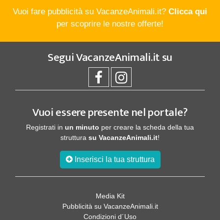
Vuoi fare pubblicità su VacanzeAnimali.it?
Clicca qui
per scoprire le nostre offerte!
Segui
VacanzeAnimali.it
su
Vuoi essere presente nel portale?
Registrati in
un minuto
per creare la scheda della tua
struttura
su VacanzeAnimali.it
!
Inserisci la tua struttura
Media Kit
Pubblicità su VacanzeAnimali.it
Condizioni d´Uso