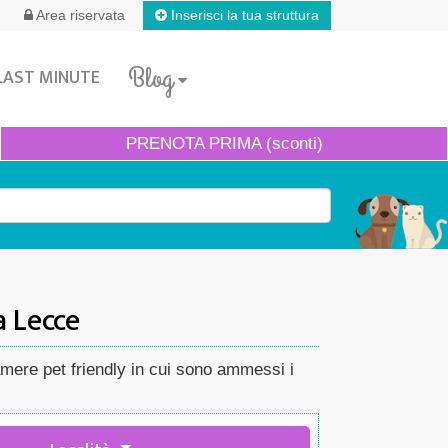
Inserisci la tua struttura
Area riservata
Blog
LAST MINUTE
PRENOTA
PRIMA (sconti)
a Lecce
acamere pet friendly in cui sono ammessi i