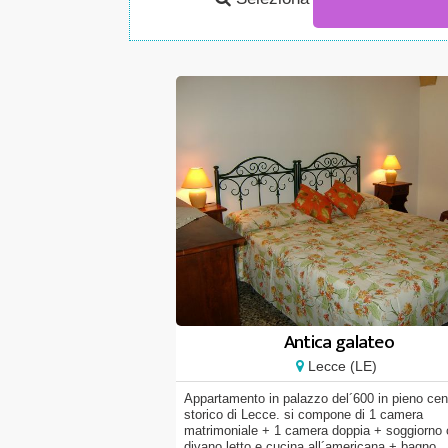
Antica galateo
Lecce (LE)
Appartamento in palazzo del´600 in pieno cen
storico di Lecce. si compone di 1 camera
matrimoniale + 1 camera doppia + soggiorno
divano letto e cucina all´americana + bagno