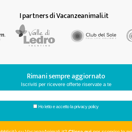
I partners di Vacanzeanimali.it
Rimani sempre aggiornato
Iscriviti per ricevere offerte riservate a te
Ho letto e accetto la
privacy policy
ubblicità su VacanzeAnimali.it?
Clicca qui
per scoprire le nos