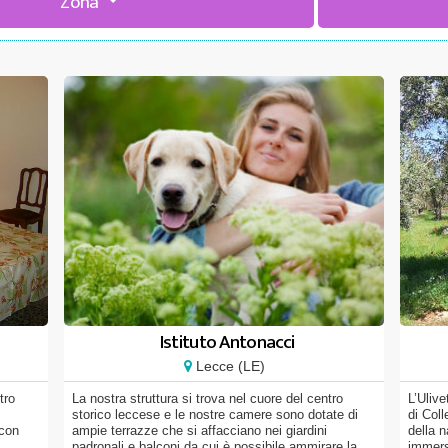
Zona
Istituto Antonacci
Lecce (LE)
tro
La nostra struttura si trova nel cuore del centro
L’Ulive
storico leccese e le nostre camere sono dotate di
di Coll
 con
ampie terrazze che si affacciano nei giardini
della n
padronali e balconi da cui è possibile ammirare la
immersa