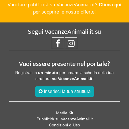
Vuoi fare pubblicità su VacanzeAnimali.it?
Clicca qui
per scoprire le nostre offerte!
Segui
VacanzeAnimali.it
su
Vuoi essere presente nel portale?
Registrati in
un minuto
per creare la scheda della tua
struttura
su VacanzeAnimali.it
!
Inserisci la tua struttura
Media Kit
Pubblicità su VacanzeAnimali.it
Condizioni d´Uso