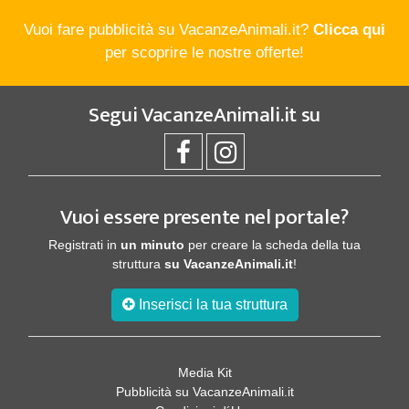
Vuoi fare pubblicità su VacanzeAnimali.it?
Clicca qui
per scoprire le nostre offerte!
Segui
VacanzeAnimali.it
su
Vuoi essere presente nel portale?
Registrati in
un minuto
per creare la scheda della tua
struttura
su VacanzeAnimali.it
!
Inserisci la tua struttura
Media Kit
Pubblicità su VacanzeAnimali.it