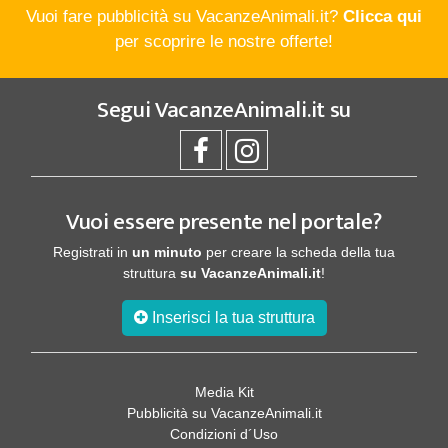
Vuoi fare pubblicità su VacanzeAnimali.it?
Clicca qui
per scoprire le nostre offerte!
Segui
VacanzeAnimali.it
su
Vuoi essere presente nel portale?
Registrati in
un minuto
per creare la scheda della tua
struttura
su VacanzeAnimali.it
!
Inserisci la tua struttura
Media Kit
Pubblicità su VacanzeAnimali.it
Condizioni d´Uso