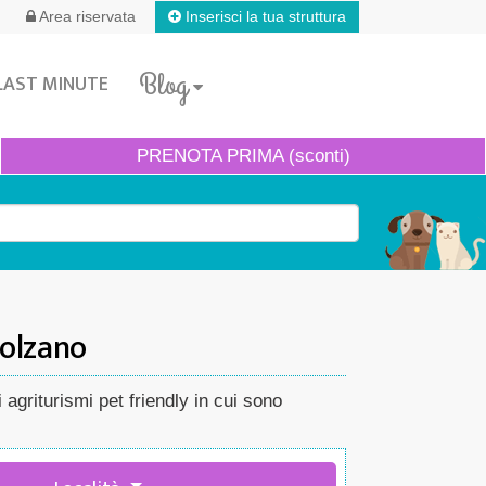
Inserisci la tua struttura
Area riservata
Blog
LAST MINUTE
PRENOTA
PRIMA (sconti)
Bolzano
agriturismi pet friendly in cui sono