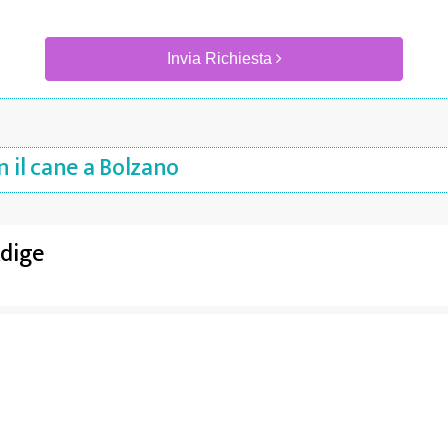
Invia Richiesta
 il cane a Bolzano
Adige