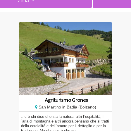
Zona
Agriturismo Grones
San Martino in Badia (Bolzano)
...c´é chi dice che sia la natura, altri l´ospitalitá, l
´aria di montagna e altri ancora pensano che si tratti
della cordialitá e dell´amore per il dettaglio e per la
tradizione. Ma che cos´é che ve...