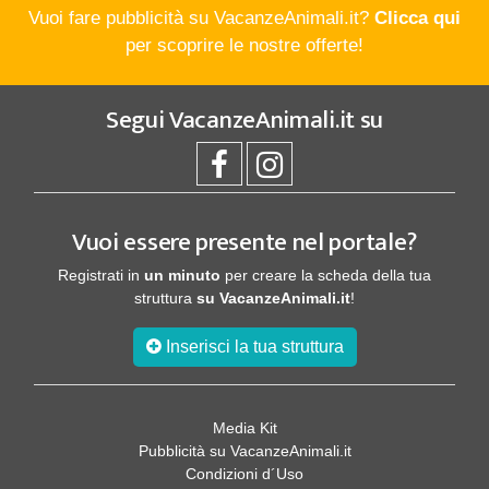
Vuoi fare pubblicità su VacanzeAnimali.it?
Clicca qui
per scoprire le nostre offerte!
Segui
VacanzeAnimali.it
su
Vuoi essere presente nel portale?
Registrati in
un minuto
per creare la scheda della tua
struttura
su VacanzeAnimali.it
!
Inserisci la tua struttura
Media Kit
Pubblicità su VacanzeAnimali.it
Condizioni d´Uso