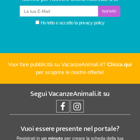
Iscriviti
Ho letto e accetto la
privacy policy
Vuoi fare pubblicità su VacanzeAnimali.it?
Clicca qui
per scoprire le nostre offerte!
Segui
VacanzeAnimali.it
su
Vuoi essere presente nel portale?
Registrati in
un minuto
per creare la scheda della tua