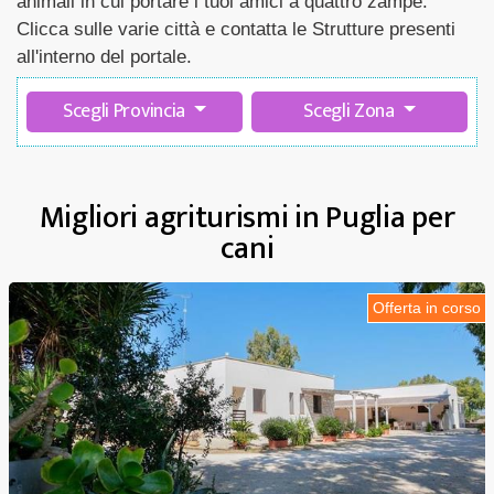
animali in cui portare i tuoi amici a quattro zampe.
Clicca sulle varie città e contatta le Strutture presenti
all'interno del portale.
Scegli Provincia
Scegli Zona
Migliori agriturismi in Puglia per
cani
Offerta in corso