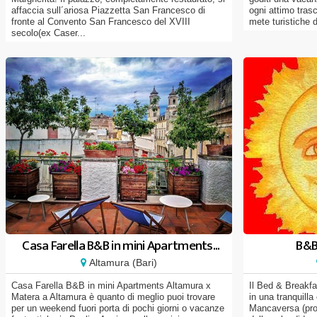
affaccia sull´ariosa Piazzetta San Francesco di
ogni attimo trasc
fronte al Convento San Francesco del XVIII
mete turistiche 
secolo(ex Caser...
Casa Farella B&B in mini Apartments...
B&B 
Altamura (Bari)
Casa Farella B&B in mini Apartments Altamura x
Il Bed & Breakfas
Matera a Altamura è quanto di meglio puoi trovare
in una tranquilla
per un weekend fuori porta di pochi giorni o vacanze
Mancaversa (prov