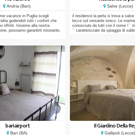
Andria (Bari)
Salve (Lecce)
ime vacanze in Puglia scegli
il residence la perla si trova a salve
ia godendoti tutti i confort che
lecce sul versante ionico. Le marin
 offrirti. Insieme alla nostra
conosciute da tutti con il nome \´´ m
one, possiamo garantirti ristorante,
´´ caratterizzate da spiaggia di sabbi
bariairport
Il Giardino Della R
Bari (BA)
Gallipoli (Lecce