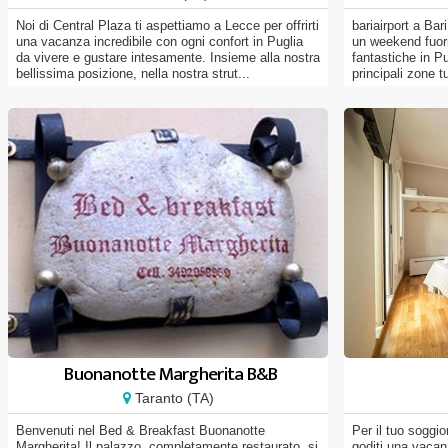
Noi di Central Plaza ti aspettiamo a Lecce per offrirti
bariairport a Bar
una vacanza incredibile con ogni confort in Puglia
un weekend fuori
da vivere e gustare intesamente. Insieme alla nostra
fantastiche in Pu
bellissima posizione, nella nostra strut...
principali zone t
Buonanotte Margherita B&B
Taranto (TA)
Benvenuti nel Bed & Breakfast Buonanotte
Per il tuo soggio
Margherita! Il palazzo, completamente restaurato, si
goditi una vacan