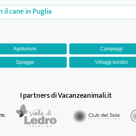
 il cane in Puglia
Agriturismi
Campeggi
Spiagge
Villaggi turistici
I partners di Vacanzeanimali.it