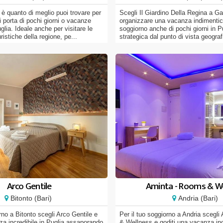
i è quanto di meglio puoi trovare per
Scegli Il Giardino Della Regina a Gal
 porta di pochi giorni o vacanze
organizzare una vacanza indimentic
glia. Ideale anche per visitare le
soggiorno anche di pochi giorni in P
uristiche della regione, pe...
strategica dal punto di vista geografi
Arco Gentile
Aminta - Rooms & W
Bitonto (Bari)
Andria (Bari)
rno a Bitonto scegli Arco Gentile e
Per il tuo soggiorno a Andria scegl
za incredibile in Puglia assaporando
& Wellness e goditi una vacanza inc