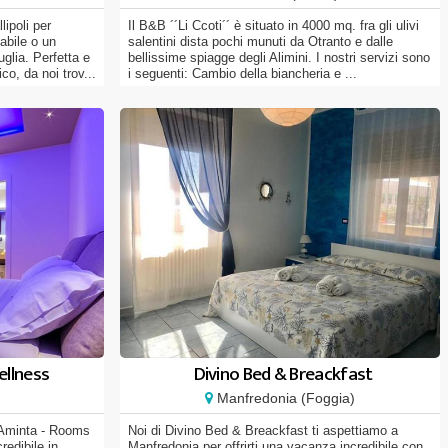
lipoli per
Il B&B ´´Li Ccoti´´ è situato in 4000 mq. fra gli ulivi
abile o un
salentini dista pochi munuti da Otranto e dalle
uglia. Perfetta e
bellissime spiagge degli Alimini. I nostri servizi sono
co, da noi trov...
i seguenti: Cambio della biancheria e ...
ellness
Divino Bed & Breackfast
Manfredonia (Foggia)
i Aminta - Rooms
Noi di Divino Bed & Breackfast ti aspettiamo a
redibile in
Manfredonia per offrirti una vacanza incredibile con