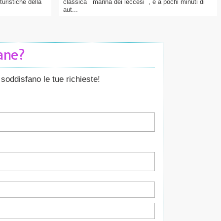
turistiche della
classica ´´marina dei leccesi´´, e a pochi minuti di
aut...
Cane?
soddisfano le tue richieste!