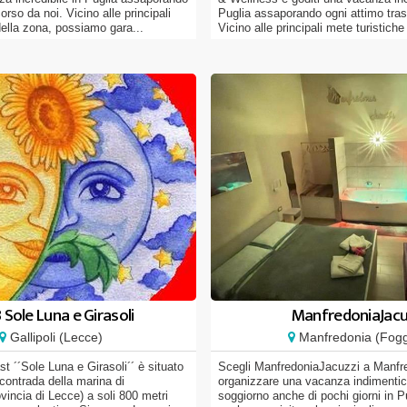
orso da noi. Vicino alle principali
Puglia assaporando ogni attimo tras
della zona, possiamo gara...
Vicino alle principali mete turistiche 
Sole Luna e Girasoli
ManfredoniaJacu
Gallipoli (Lecce)
Manfredonia (Fogg
t ´´Sole Luna e Girasoli´´ è situato
Scegli ManfredoniaJacuzzi a Manfr
 contrada della marina di
organizzare una vacanza indimentic
incia di Lecce) a soli 800 metri
soggiorno anche di pochi giorni in P