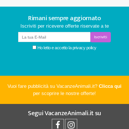
Rimani sempre aggiornato
Iscriviti per ricevere offerte riservate a te
Iscriviti
Ho letto e accetto la
privacy policy
Vuoi fare pubblicità su VacanzeAnimali.it?
Clicca qui
per scoprire le nostre offerte!
Segui
VacanzeAnimali.it
su