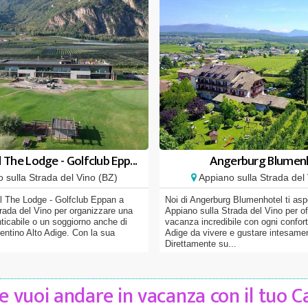
The Lodge - Golfclub Epp...
Angerburg Blumen
 sulla Strada del Vino (BZ)
Appiano sulla Strada del 
l The Lodge - Golfclub Eppan a
Noi di Angerburg Blumenhotel ti asp
rada del Vino per organizzare una
Appiano sulla Strada del Vino per off
icabile o un soggiorno anche di
vacanza incredibile con ogni confort
rentino Alto Adige. Con la sua
Adige da vivere e gustare intesame
Direttamente su...
 vuoi andare in vacanza con il tuo 