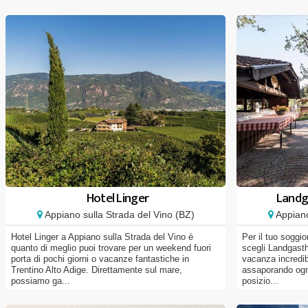
Hotel Linger
Landg
Appiano sulla Strada del Vino (BZ)
Appiano
Hotel Linger a Appiano sulla Strada del Vino è
Per il tuo soggi
quanto di meglio puoi trovare per un weekend fuori
scegli Landgast
porta di pochi giorni o vacanze fantastiche in
vacanza incredib
Trentino Alto Adige. Direttamente sul mare,
assaporando ogni
possiamo ga...
posizio...