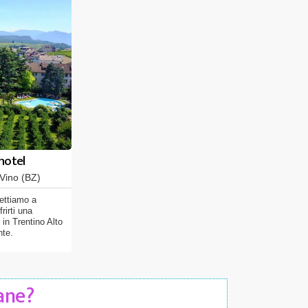
hotel
Vino (BZ)
ettiamo a
rirti una
 in Trentino Alto
nte.
Cane?