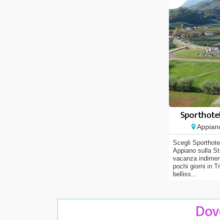
Sporthotel 
Appiano
Scegli Sporthote
Appiano sulla St
vacanza indiment
pochi giorni in T
belliss...
Dove