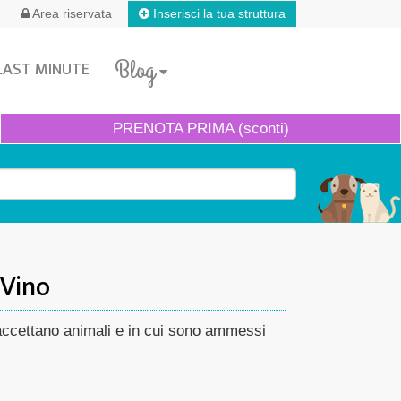
Inserisci la tua struttura
Area riservata
Blog
LAST MINUTE
PRENOTA
PRIMA (sconti)
 Vino
e accettano animali e in cui sono ammessi