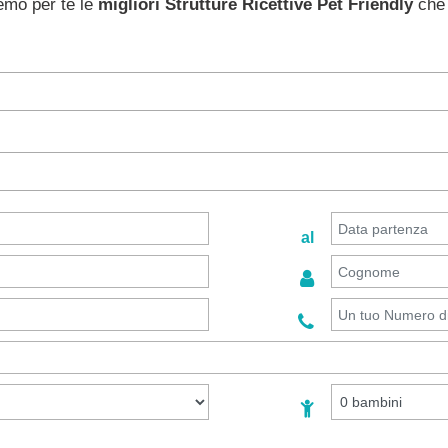
remo per te le
migliori Strutture Ricettive Pet Friendly
che 
al