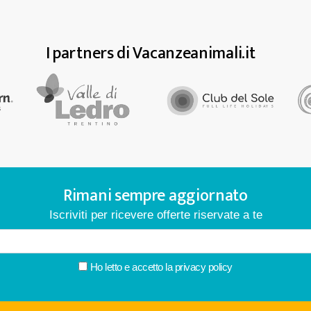
I partners di Vacanzeanimali.it
Rimani sempre aggiornato
Iscriviti per ricevere offerte riservate a te
Ho letto e accetto la
privacy policy