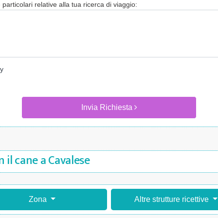
particolari relative alla tua ricerca di viaggio:
cy
Invia Richiesta
 il cane a Cavalese
Zona
Altre strutture ricettive