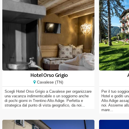
Hotel Orso Grigio
Cavalese (TN)
Scegli Hotel Orso Grigio a Cavalese per organizzare
Per il tuo soggi
una vacanza indimenticabile o un soggiorno anche
Hotel e goditi un
di pochi giorni in Trentino Alto Adige. Perfetta e
Alto Adige assap
strategica dal punto di vista geografico, da noi...
noi. Assieme all
mare...