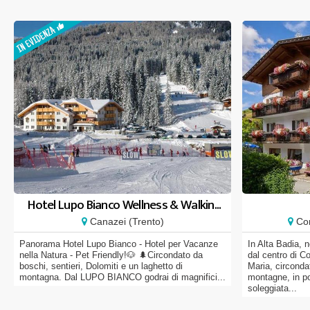
Hotel Lupo Bianco Wellness & Walkin...
Canazei (Trento)
Cor
Panorama Hotel Lupo Bianco - Hotel per Vacanze
In Alta Badia, 
nella Natura - Pet Friendly!🐶 🌲Circondato da
dal centro di Co
boschi, sentieri, Dolomiti e un laghetto di
Maria, circonda
montagna. Dal LUPO BIANCO godrai di magnifici...
montagne, in po
soleggiata...