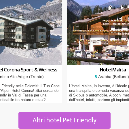
el Corona Sport & Wellness
Hotel Malita
tino Alto Adige (Trento)
Arabba (Belluno)
Friendly nelle Dolomiti: il Tuo Cane
L’Hotel Malita, in inverno, è l’ideale
’Alpen Hotel Corona! Stai cercando
una tranquilla e comoda vacanza s
endly in Val di Fassa per una
di Skibus o automobile. A pochi metr
icabile tra natura e relax? ...
dall’hotel, infatti, partono gli impiant
Altri hotel Pet Friendly