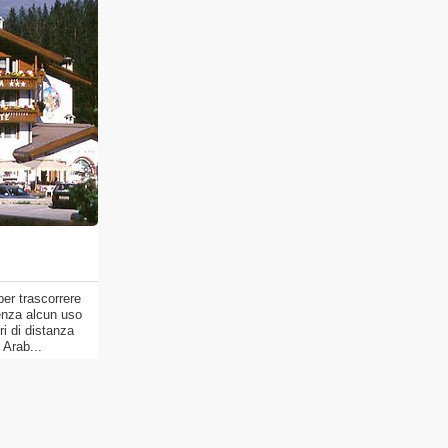
 per trascorrere
enza alcun uso
i di distanza
i Arab...