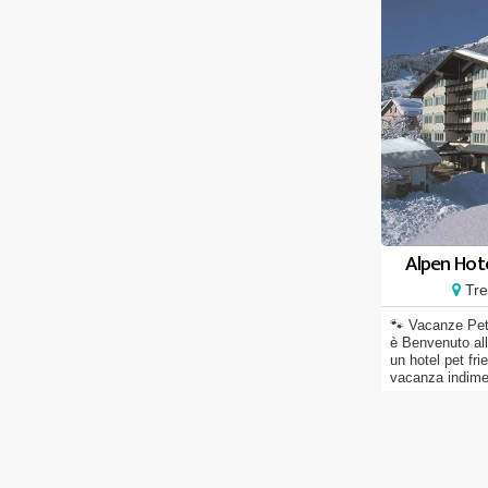
Alpen Hot
Tren
🐾 Vacanze Pet 
è Benvenuto all
un hotel pet fri
vacanza indiment