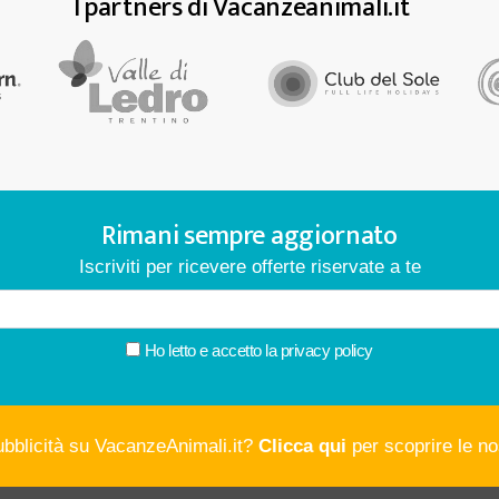
I partners di Vacanzeanimali.it
Rimani sempre aggiornato
Iscriviti per ricevere offerte riservate a te
Ho letto e accetto la
privacy policy
ubblicità su VacanzeAnimali.it?
Clicca qui
per scoprire le nos