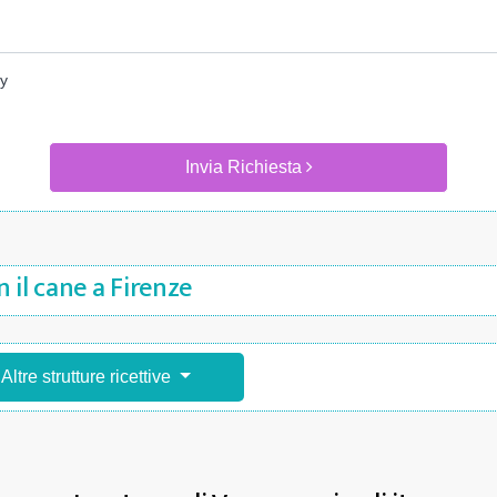
cy
Invia Richiesta
 il cane a Firenze
Altre strutture ricettive