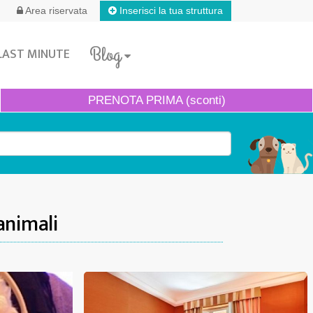
Inserisci la tua struttura
Area riservata
Blog
LAST MINUTE
PRENOTA
PRIMA (sconti)
animali