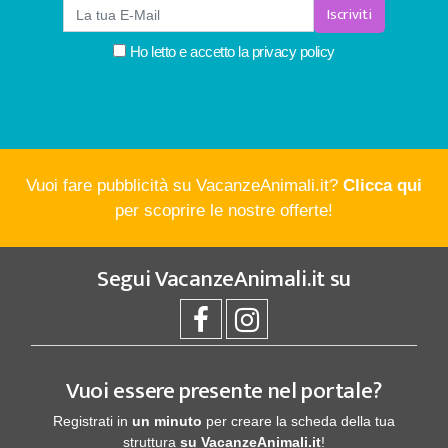
Iscriviti
Ho letto e accetto la
privacy policy
Vuoi fare pubblicità su VacanzeAnimali.it?
Clicca qui
per scoprire le nostre offerte!
Segui
VacanzeAnimali.it
su
Vuoi essere presente nel portale?
Registrati in
un minuto
per creare la scheda della tua
struttura
su VacanzeAnimali.it
!