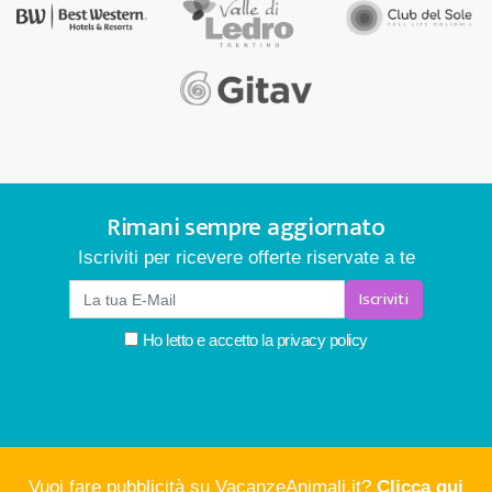
Rimani sempre aggiornato
Iscriviti per ricevere offerte riservate a te
Iscriviti
Ho letto e accetto la
privacy policy
Vuoi fare pubblicità su VacanzeAnimali.it?
Clicca qui