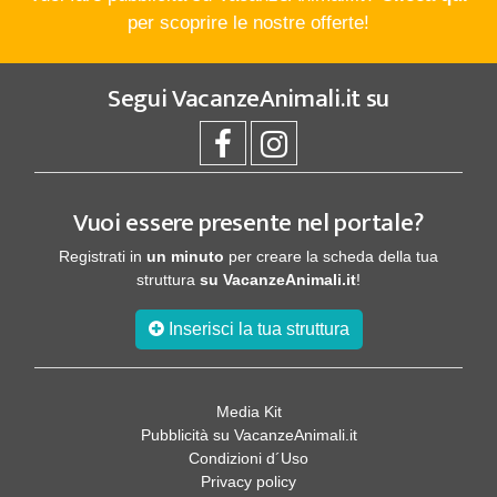
per scoprire le nostre offerte!
Segui
VacanzeAnimali.it
su
Vuoi essere presente nel portale?
Registrati in
un minuto
per creare la scheda della tua
struttura
su VacanzeAnimali.it
!
Inserisci la tua struttura
Media Kit
Pubblicità su VacanzeAnimali.it
Condizioni d´Uso
Privacy policy