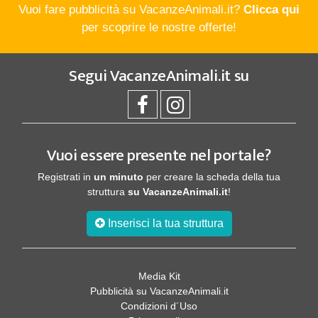
Vuoi fare pubblicità su VacanzeAnimali.it?
Clicca qui
per scoprire le nostre offerte!
Segui
VacanzeAnimali.it
su
Vuoi essere presente nel portale?
Registrati in
un minuto
per creare la scheda della tua
struttura
su VacanzeAnimali.it
!
Inserisci la tua struttura
Media Kit
Pubblicità su VacanzeAnimali.it
Condizioni d´Uso