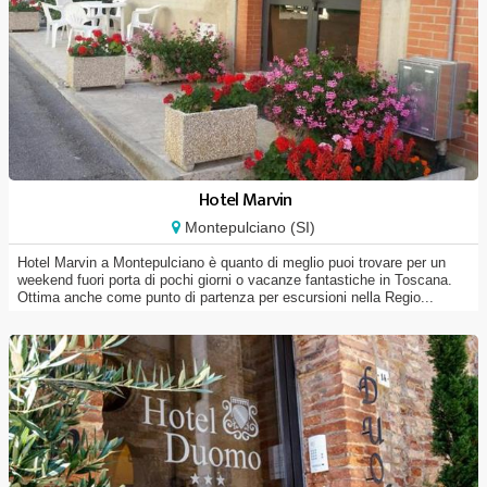
Hotel Marvin
Montepulciano (SI)
Hotel Marvin a Montepulciano è quanto di meglio puoi trovare per un
weekend fuori porta di pochi giorni o vacanze fantastiche in Toscana.
Ottima anche come punto di partenza per escursioni nella Regio...