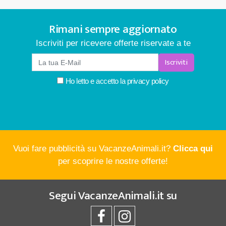
Rimani sempre aggiornato
Iscriviti per ricevere offerte riservate a te
Iscriviti
Ho letto e accetto la
privacy policy
Vuoi fare pubblicità su VacanzeAnimali.it?
Clicca qui
per scoprire le nostre offerte!
Segui
VacanzeAnimali.it
su