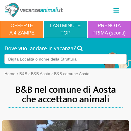
OFFERTE
LASTMINUTE
PRENOTA
A 4 ZAMPE
TOP
PRIMA (sconti)
Dove vuoi andare in vacanza?
Home
B&B
B&B Aosta
B&B comune Aosta
B&B nel comune di Aosta
che accettano animali