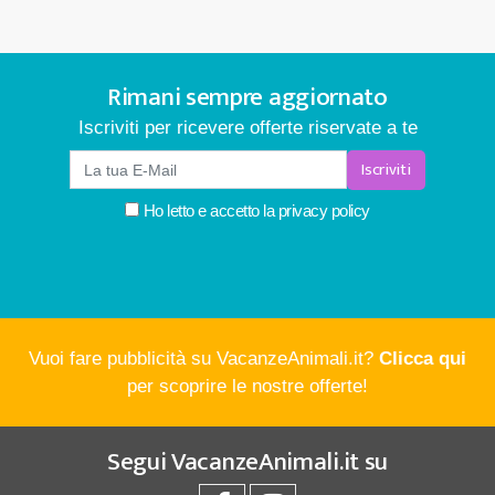
Rimani sempre aggiornato
Iscriviti per ricevere offerte riservate a te
Iscriviti
Ho letto e accetto la
privacy policy
Vuoi fare pubblicità su VacanzeAnimali.it?
Clicca qui
per scoprire le nostre offerte!
Segui
VacanzeAnimali.it
su