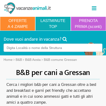
OFFERTE
LASTMINUTE
PRENOTA
A 4 ZAMPE
TOP
PRIMA (sconti)
Dove vuoi andare in vacanza?
Home
B&B
B&B Aosta
B&B comune Gressan
B&B per cani a Gressan
Cerca i migliori b&b per cani a Gressan oltre a bed
and breakfast e garnì pet friendly che accettano
animali e in cui sono ammessi gatti e tutti gli altri
amici a quattro zampe.