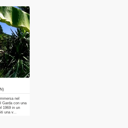
TN)
, immersa nel
del Garda con una
el 1969 in un
ti una v...