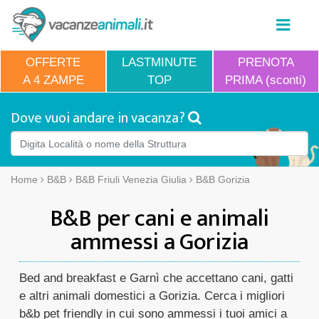
OFFERTE
LASTMINUTE
PRENOTA
A 4 ZAMPE
TOP
PRIMA (sconti)
Dove vuoi andare in vacanza?
Home
B&B
B&B Friuli Venezia Giulia
B&B Gorizia
B&B per cani e animali
ammessi a Gorizia
Bed and breakfast e Garnì che accettano cani, gatti
e altri animali domestici a Gorizia. Cerca i migliori
b&b pet friendly in cui sono ammessi i tuoi amici a