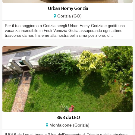
Urban Homy Gorizia
Gorizia (GO)
Per il tuo soggiorno a Gorizia scegli Urban Homy Gorizia e goditi una
vacanza incredibile in Friuli Venezia Giulia assaporando ogni attimo
trascorso da noi. Insieme alla nostra bellissima posizione, d...
B&B da LEO
Monfalcone (Gorizia)
Il B&B da Leo si trova a 3 km dall´aeroporto di Trieste e dalla stazione