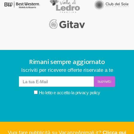
Rimani sempre aggiornato
Iscriviti per ricevere offerte riservate a te
Iscriviti
Ho letto e accetto la
privacy policy
Vuoi fare pubblicità su VacanzeAnimali.it?
Clicca qui