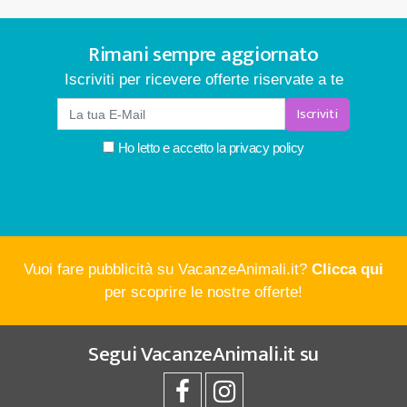
Rimani sempre aggiornato
Iscriviti per ricevere offerte riservate a te
Iscriviti
Ho letto e accetto la
privacy policy
Vuoi fare pubblicità su VacanzeAnimali.it?
Clicca qui
per scoprire le nostre offerte!
Segui
VacanzeAnimali.it
su