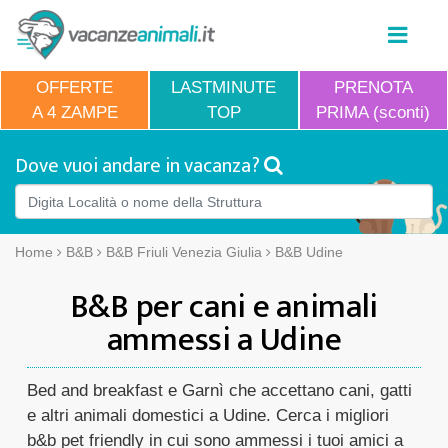
OFFERTE
LASTMINUTE
PRENOTA
A 4 ZAMPE
TOP
PRIMA (sconti)
Dove vuoi andare in vacanza?
Home
B&B
B&B Friuli Venezia Giulia
B&B Udine
B&B per cani e animali
ammessi a Udine
Bed and breakfast e Garnì che accettano cani, gatti
e altri animali domestici a Udine. Cerca i migliori
b&b pet friendly in cui sono ammessi i tuoi amici a