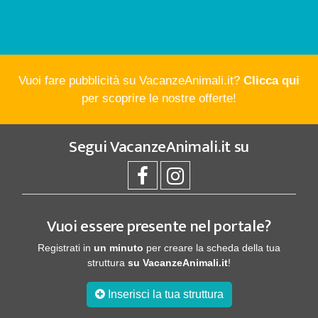
Vuoi fare pubblicità su VacanzeAnimali.it?
Clicca qui
per scoprire le nostre offerte!
Segui
VacanzeAnimali.it
su
Vuoi essere presente nel portale?
Registrati in
un minuto
per creare la scheda della tua
struttura
su VacanzeAnimali.it
!
Inserisci la tua struttura