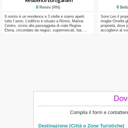
Residence Eurogarden
Rimini (RN)
Bella
Il nostro è un residence a 3 stelle e siamo aperti
Sono Leo il prop
tutto l´anno. L’edificio è situato a Rimini, Marina
moglie Ornella gl
Centro, vicino alla passeggiata di viale Regina
proprietà, dove 
Elena, circondato da negozi, supermercati, bar, ...
accogliervi al vo
Dove
Compila il form e contatte
Destinazione (Città o Zone
Turistiche
)