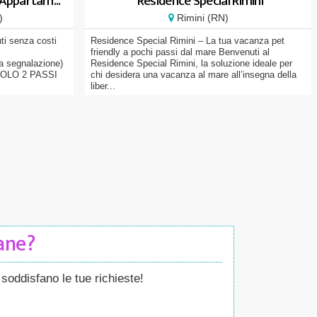
 Appartam...
Residence Special Rimini
)
Rimini (RN)
ti senza costi
Residence Special Rimini – La tua vacanza pet
friendly a pochi passi dal mare Benvenuti al
ia segnalazione)
Residence Special Rimini, la soluzione ideale per
 SOLO 2 PASSI
chi desidera una vacanza al mare all’insegna della
liber...
Cane?
soddisfano le tue richieste!