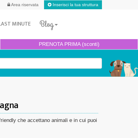
Inserisci la tua struttura
Area riservata
Blog
LAST MINUTE
PRENOTA
PRIMA (sconti)
magna
iendly che accettano animali e in cui puoi