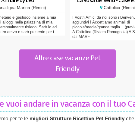
Al mare by Leo
La Rosa dei Venti - Case e
ria-Igea Marina (Rimini)
Cattolica (Rimini
rietario e gestisco insieme a mia
I Vostri Amici da noi sono i Benvenu
i alloggi nella palazzina di mia
aggiuntivi ! Accettiamo animali di
personalmente risiedo. Sarò io ad
piccola/media/grande taglia... (prev
stro arrivo e sarò presente per t...
A Cattolica (Riviera Romagnola) A
dal MARE ...
Altre case vacanze Pet
Friendly
 vuoi andare in vacanza con il tuo 
remo per te le
migliori Strutture Ricettive Pet Friendly
che 