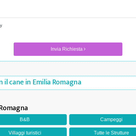
cy
Invia Richiesta
n il cane in Emilia Romagna
ia Romagna
B&B
Campeggi
Villaggi turistici
Tutte le Strutture