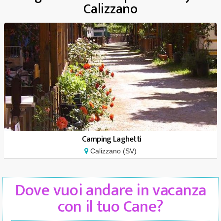
Calizzano
Camping Laghetti
Calizzano (SV)
Dove vuoi andare in vacanza
con il tuo Cane?