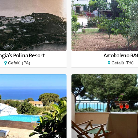
gia’s Pollina Resort
Arcobaleno B&
Cefalù (PA)
Cefalù (PA)