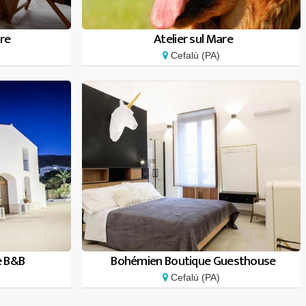
ore
Atelier sul Mare
Cefalù (PA)
e B&B
Bohémien Boutique Guesthouse
Cefalù (PA)