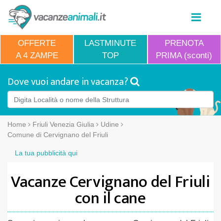
OFFERTE
LASTMINUTE
PRENOTA
A 4 ZAMPE
TOP
PRIMA (sconti)
Dove vuoi andare in vacanza?
Home
Friuli Venezia Giulia
Udine
Comune di Cervignano del Friuli
La tua pubblicità qui
Vacanze Cervignano del Friuli
con il cane