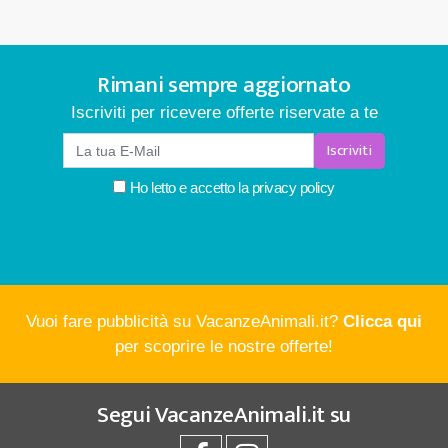
Rimani sempre aggiornato
Iscriviti per ricevere offerte riservate a te
Iscriviti
Ho letto e accetto la
privacy policy
Vuoi fare pubblicità su VacanzeAnimali.it?
Clicca qui
per scoprire le nostre offerte!
Segui
VacanzeAnimali.it
su