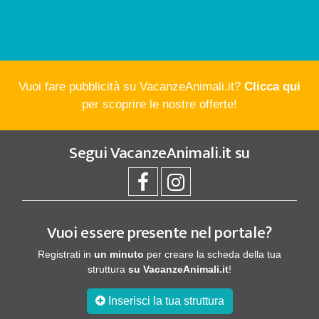
Vuoi fare pubblicità su VacanzeAnimali.it?
Clicca qui
per scoprire le nostre offerte!
Segui
VacanzeAnimali.it
su
Vuoi essere presente nel portale?
Registrati in
un minuto
per creare la scheda della tua
struttura
su VacanzeAnimali.it
!
Inserisci la tua struttura