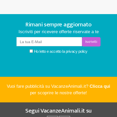
Rimani sempre aggiornato
Iscriviti per ricevere offerte riservate a te
Iscriviti
Ho letto e accetto la
privacy policy
Vuoi fare pubblicità su VacanzeAnimali.it?
Clicca qui
per scoprire le nostre offerte!
Segui
VacanzeAnimali.it
su