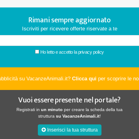
Rimani sempre aggiornato
Iscriviti per ricevere offerte riservate a te
Ho letto e accetto la
privacy policy
ubblicità su VacanzeAnimali.it?
Clicca qui
per scoprire le nos
Vuoi essere presente nel portale?
Registrati in
un minuto
per creare la scheda della tua
struttura
su VacanzeAnimali.it
!
Inserisci la tua struttura