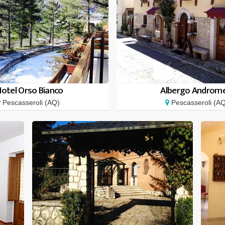
Hotel Orso Bianco
Albergo Androm
Pescasseroli (AQ)
Pescasseroli (A