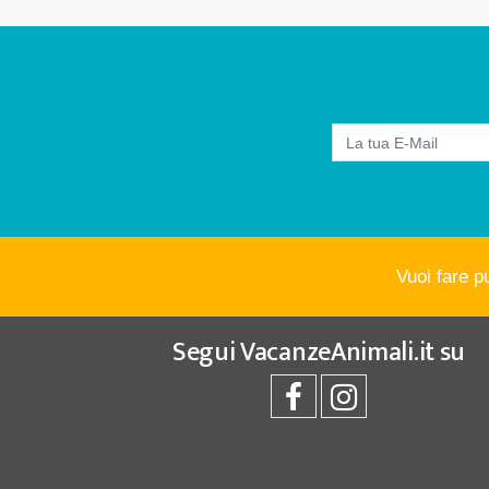
Vuoi fare p
Segui
VacanzeAnimali.it
su