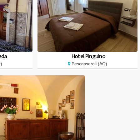
eda
Hotel Pinguino
Q)
Pescasseroli (AQ)